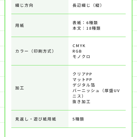
綴じ方向
長辺綴じ（縦）
表紙：6種類
用紙
本文：18種類
CMYK
カラー（印刷方式）
RGB
モノクロ
クリアPP
マットPP
デジタル箔
加工
バーニッシュ（厚盛UV
ニス）
抜き加工
見返し・遊び紙用紙
5種類