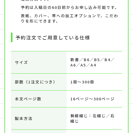
予約は入稿日の60日前からお申し込み可能です。
表紙、カバー、帯への加工オプションで、こだわ
りを形にできます。
予約注文でご用意している仕様
新書／B6／B5／B4／
サイズ
A6／A5／A4
部数（1注文につき）
1冊～300冊
本文ページ数
16ページ～300ページ
無線綴じ：左綴じ／右
製本方法
綴じ